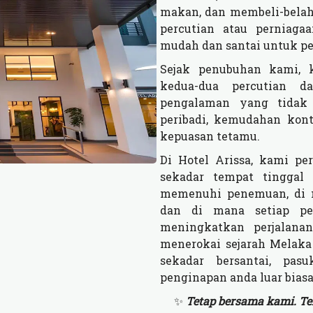
makan, dan membeli-belah
percutian atau perniaga
mudah dan santai untuk p
Sejak penubuhan kami, 
kedua-dua percutian d
pengalaman yang tidak 
peribadi, kemudahan kont
kepuasan tetamu.
Di Hotel Arissa, kami pe
sekadar tempat tinggal
memenuhi penemuan, di m
dan di mana setiap per
meningkatkan perjalana
menerokai sejarah Melaka
sekadar bersantai, pa
penginapan anda luar biasa
✨
Tetap bersama kami. Te